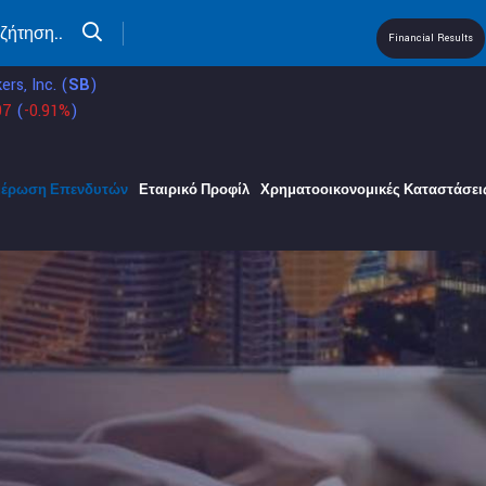
Financial Results
ers, Inc.
(
SB
)
07
(
-0.91%
)
μέρωση Επενδυτών
Εταιρικό Προφίλ
Χρηματοοικονομικές Καταστάσει