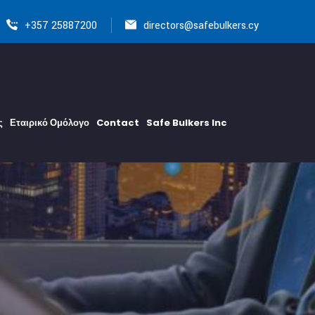
+357 25887200
directors@safebulkers.cy
ς
Εταιρικό Ομόλογο
Contact
Safe Bulkers Inc