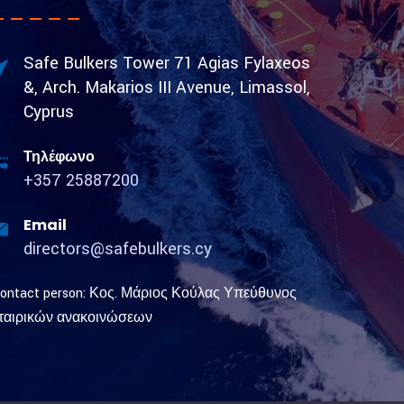
Safe Bulkers Tower 71 Agias Fylaxeos
&, Arch. Makarios III Avenue, Limassol,
Cyprus
Τηλέφωνο
+357 25887200
Email
directors@safebulkers.cy
ontact person: Κος. Μάριος Κούλας Υπεύθυνος
ταιρικών ανακοινώσεων