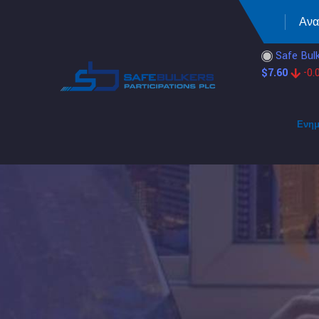
Safe Bulk
$
7.60
-0.
Ενη