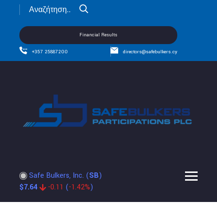
Financial Results
+357 25887200
directors@safebulkers.cy
Safe Bulkers, Inc.
(
SB
)
$
7.64
-0.11
(
-1.42%
)