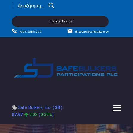
Financial Results
+357 25887200
directors@safebulkers.cy
Safe Bulkers, Inc.
(
SB
)
$
7.67
0.03
(
0.39%
)