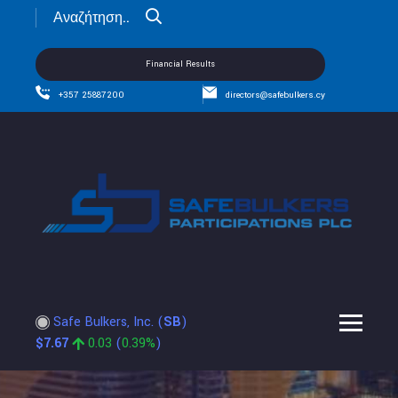
Financial Results
+357 25887200
directors@safebulkers.cy
Safe Bulkers, Inc.
(
SB
)
$
7.67
0.03
(
0.39%
)