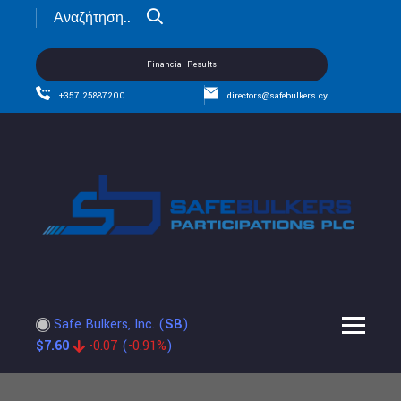
Financial Results
+357 25887200
directors@safebulkers.cy
Safe Bulkers, Inc.
(
SB
)
$
7.60
-0.07
(
-0.91%
)