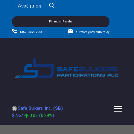
Financial Results
+357 25887200
directors@safebulkers.cy
Safe Bulkers, Inc.
(
SB
)
$
7.67
0.03
(
0.39%
)