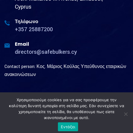
Cyprus
Τηλέφωνο
+357 25887200
Email
directors@safebulkers.cy
Contact person: Κος. Μάριος Κούλας Υπεύθυνος εταιρικών
ανακοινώσεων
Χρησιμοποιούμε cookies για να σας προσφέρουμε την
καλύτερη δυνατή εμπειρία στη σελίδα μας. Εάν συνεχίσετε να
χρησιμοποιείτε τη σελίδα, θα υποθέσουμε πως είστε
Copyright © 2023
Safe Bulkers.
All Rights Reserved.
ικανοποιημένοι με αυτό.
Web Design & Development by
Generation Y
Εντάξει