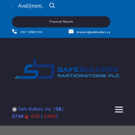
Financial Results
+357 25887200
directors@safebulkers.cy
Safe Bulkers, Inc.
(
SB
)
$
7.64
-0.03
(
-0.46%
)