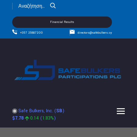
Financial Results
+357 25887200
directors@safebulkers.cy
Safe Bulkers, Inc.
(
SB
)
$
7.78
0.14
(
1.83%
)